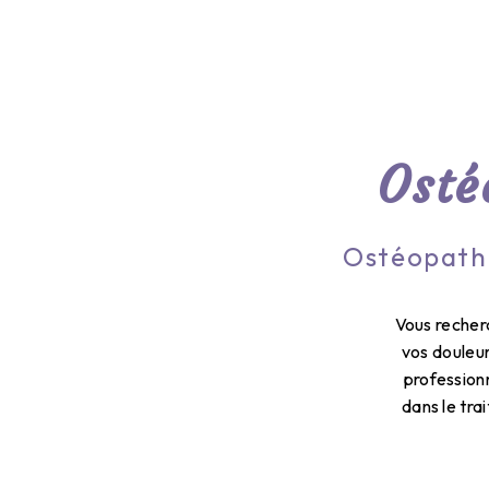
Osté
Ostéopathe
Vous recher
vos douleur
profession
dans le tra